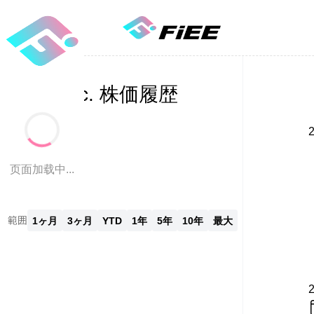
FiEE, Inc. 株価履歴
页面加载中...
範囲
1ヶ月
3ヶ月
YTD
1年
5年
10年
最大